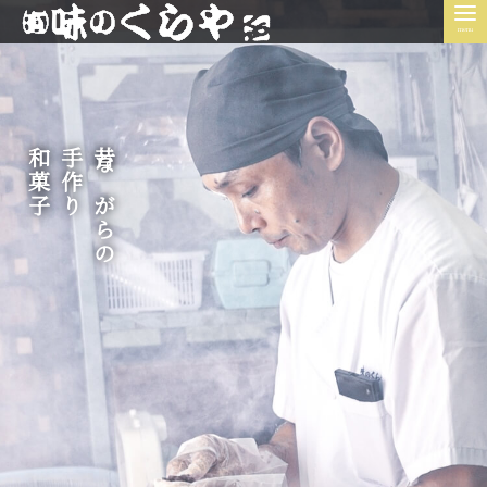
menu
和菓子
手作り
昔ながらの